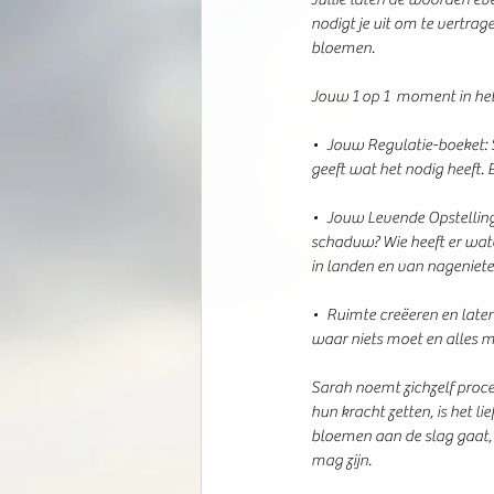
nodigt je uit om te vertrage
bloemen.
Jouw 1 op 1  moment in het
•  Jouw Regulatie-boeket: 
geeft wat het nodig heeft. E
•  Jouw Levende Opstelling:
schaduw? Wie heeft er wate
in landen en van nageniete
•  Ruimte creëeren en laten
waar niets moet en alles 
Sarah noemt zichzelf pro
hun kracht zetten, is het l
bloemen aan de slag gaat, 
mag zijn.