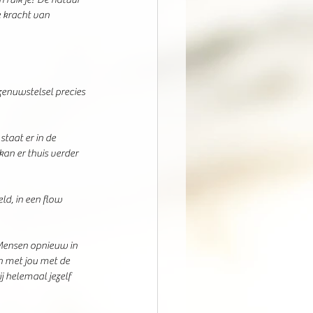
e kracht van 
zenuwstelsel precies 
taat er in de 
an er thuis verder 
ld, in een flow 
ensen opnieuw in 
en met jou met de 
 helemaal jezelf 