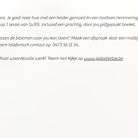
e reis. Je gaat naar huis met een helder gemoed én een tastbare herinnering
op 1 sessie van 1u30), inclusief een prachtig, door jou zelfgeplukt boeket.
ssen de bloemen voor jou kan doen?  Maak een afspraak  door een mailtje
em telefonisch contact op  0473 56 11 34. 
haar waardevolle werk?  Neem een kijkje op 
www.jedoetertoe.be