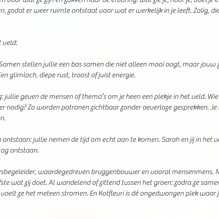
n, zodat er weer ruimte ontstaat voor wat er werkelijk in je leeft. Zalig, di
 veld:
Samen stellen jullie een bos samen die niet alleen mooi oogt, maar jouw 
en glimlach, diepe rust, troost of juist energie.
 jullie geven de mensen of thema’s om je heen een plekje in het veld. Wie s
r nodig? Zo worden patronen zichtbaar zonder oeverloze gesprekken. Je k
n.
 ontstaan: jullie nemen de tijd om echt aan te komen. Sarah en jij in het ve
mag ontstaan.
cesbegeleider, waardegedreven bruggenbouwer en vooral mensenmens. M
iefste wat zij doet. Al wandelend of zittend tussen het groen: zodra ze sam
voelt ze het meteen stromen. En Kotfleuri is dé ongedwongen plek waar jij