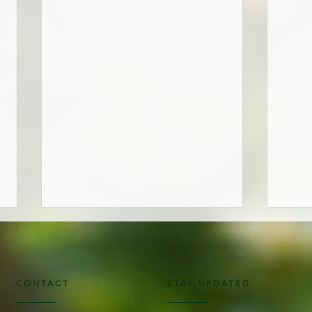
CONTACT
STAY UPDATED
De Geheime tuin