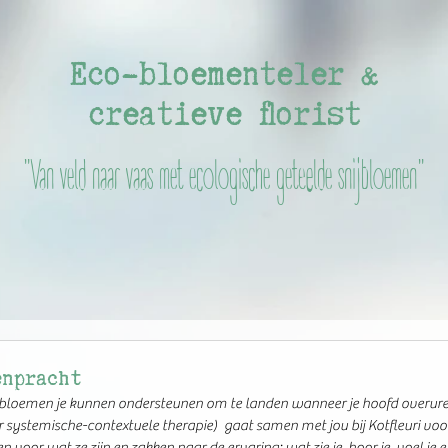
Eco-bloementeler &
creatieve florist
"Van veld naar vaas met ecologische geteelde snijbloemen"
enpracht
e bloemen je kunnen ondersteunen om te landen wanneer je hoofd overure
oor systemische-contextuele therapie)  gaat samen met jou bij Kotfleuri voor
 voor wat ze zijn en zakken naar de ervaring: wat zie je, hoor je, voel je e