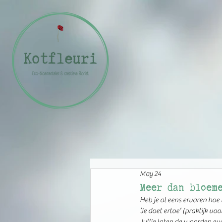
May 24
Meer dan bloem
Heb je al eens ervaren ho
‘Je doet ertoe’ (praktijk v
Jullie laten de woorden even