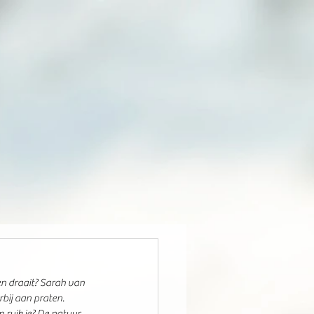
n draait? Sarah van 
bij aan praten. 
n ruik je? De natuur 